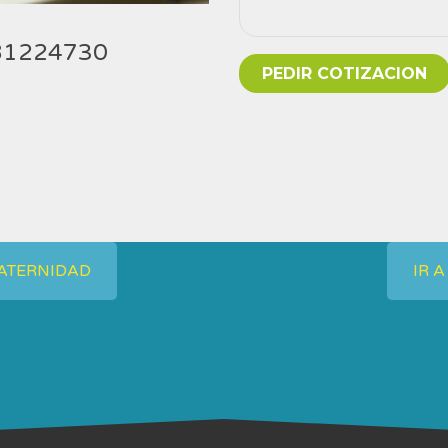
)81224730
ATERNIDAD
IR A