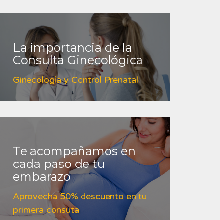
La importancia de la
Consulta Ginecológica
Ginecología y Control Prenatal
Te acompañamos en
cada paso de tu
embarazo
Aprovecha 50% descuento en tu
primera consuta