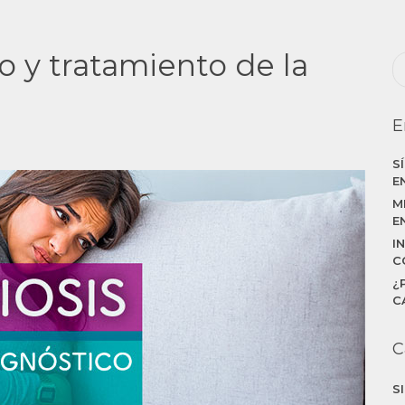
o y tratamiento de la
E
S
E
M
E
I
C
¿
C
C
S