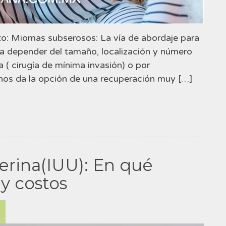
to: Miomas subserosos: La vía de abordaje para
 a depender del tamaño, localización y número
 ( cirugía de mínima invasión) o por
a nos da la opción de una recuperación muy […]
erina(IUU): En qué
 y costos
7